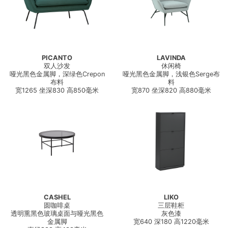
PICANTO
LAVINDA
双人沙发
休闲椅
哑光黑色金属脚，深绿色Crepon
哑光黑色金属脚，浅银色Serge布
布料
料
宽1265 坐深830 高850毫米
宽870 坐深820 高880毫米
CASHEL
LIKO
圆咖啡桌
三层鞋柜
透明熏黑色玻璃桌面与哑光黑色
灰色漆
金属脚
宽640 深180 高1220毫米